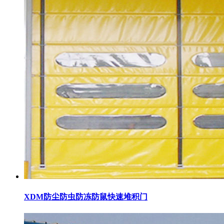
XDM防尘防虫防冻防鼠快速堆积门