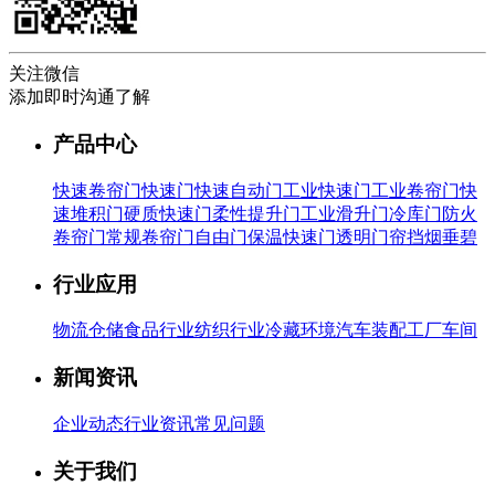
关注微信
添加即时沟通了解
产品中心
快速卷帘门
快速门
快速自动门
工业快速门
工业卷帘门
快
速堆积门
硬质快速门
柔性提升门
工业滑升门
冷库门
防火
卷帘门
常规卷帘门
自由门
保温快速门
透明门帘
挡烟垂碧
行业应用
物流仓储
食品行业
纺织行业
冷藏环境
汽车装配
工厂车间
新闻资讯
企业动态
行业资讯
常见问题
关于我们