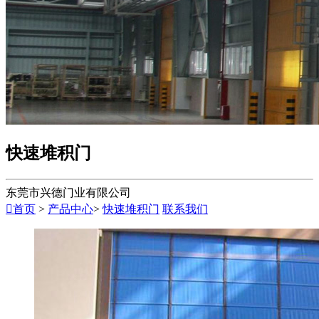
快速堆积门
东莞市兴德门业有限公司

首页
>
产品中心
>
快速堆积门
联系我们