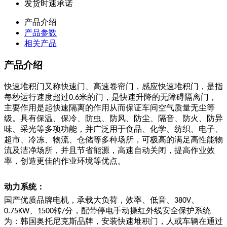
发货时速承诺
产品介绍
产品参数
相关产品
产品介绍
快速堆积门又称快速门、高速卷帘门，感应快速堆积门，是指
每秒运行速度超过
米的门，是快速升降的无障碍隔离门，
0.6
主要作用是起快速隔离的作用从而保证车间空气质量无尘等
级。具有保温、保冷、防虫、防风、防尘、隔音、防火、防异
味、采光等多项功能，并广泛用于食品、化学、纺织、电子、
超市、冷冻、物流、仓储等多种场所，可极高的满足高性能物
流及洁净场所，并且节省能源，高速自动关闭，提高作业效
率，创造更佳的作业环境等优点。
动力系统：
国产优质品牌电机，承载大负荷，效率、低音、
、
380V
、
转
分，配带停电手动操红外线安全保护系统
0.75KW
1500
/
为：韩国奥托尼克斯品牌，安装快速堆积门，人或车辆在通过