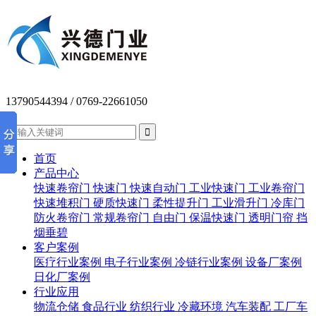
13790544394
/ 0769-22661050


首页
产品中心
快速卷帘门
快速门
快速自动门
工业快速门
工业卷帘门
快速堆积门
硬质快速门
柔性提升门
工业滑升门
冷库门
防火卷帘门
常规卷帘门
自由门
保温快速门
透明门帘
挡
烟垂碧
客户案例
医疗行业案例
电子行业案例
冷链行业案例
设备厂案例
日化厂案例
行业应用
物流仓储
食品行业
纺织行业
冷藏环境
汽车装配
工厂车