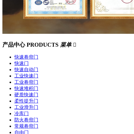
产品中心
PRODUCTS
菜单

快速卷帘门
快速门
快速自动门
工业快速门
工业卷帘门
快速堆积门
硬质快速门
柔性提升门
工业滑升门
冷库门
防火卷帘门
常规卷帘门
自由门