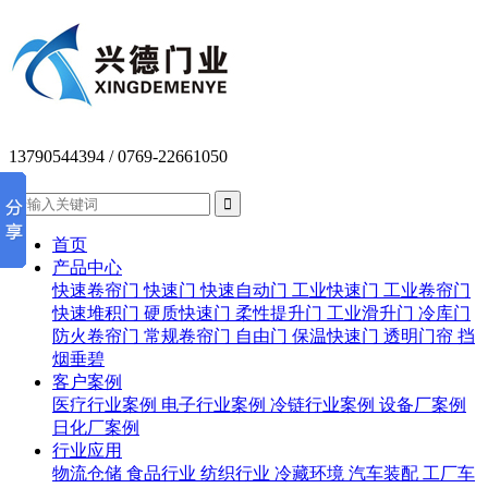
13790544394
/ 0769-22661050


首页
产品中心
快速卷帘门
快速门
快速自动门
工业快速门
工业卷帘门
快速堆积门
硬质快速门
柔性提升门
工业滑升门
冷库门
防火卷帘门
常规卷帘门
自由门
保温快速门
透明门帘
挡
烟垂碧
客户案例
医疗行业案例
电子行业案例
冷链行业案例
设备厂案例
日化厂案例
行业应用
物流仓储
食品行业
纺织行业
冷藏环境
汽车装配
工厂车