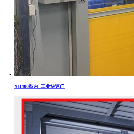
XD400型内_工业快速门