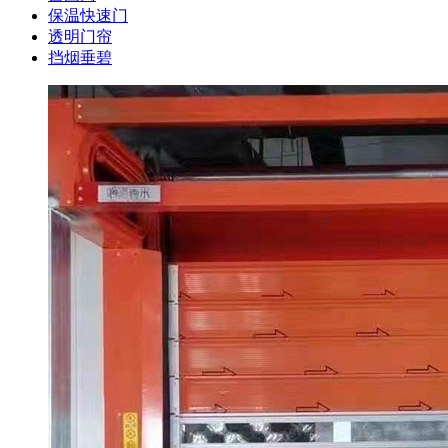
保温快速门
透明门帘
挡烟垂碧