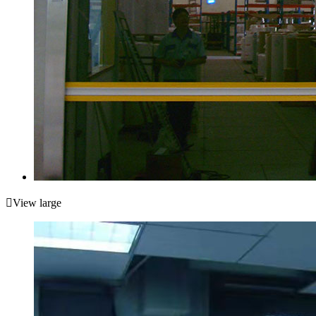

View large