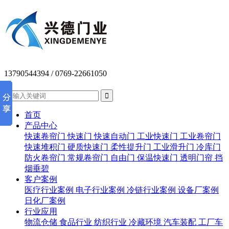
13790544394
/ 0769-22661050


首页
产品中心
快速卷帘门
快速门
快速自动门
工业快速门
工业卷帘门
快速堆积门
硬质快速门
柔性提升门
工业滑升门
冷库门
防火卷帘门
常规卷帘门
自由门
保温快速门
透明门帘
挡
烟垂碧
客户案例
医疗行业案例
电子行业案例
冷链行业案例
设备厂案例
日化厂案例
行业应用
物流仓储
食品行业
纺织行业
冷藏环境
汽车装配
工厂车