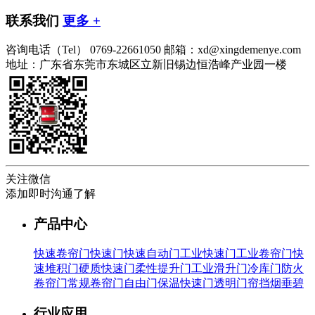
联系我们
更多 +
咨询电话（Tel）
0769-22661050
邮箱：xd@xingdemenye.com
地址：广东省东莞市东城区立新旧锡边恒浩峰产业园一楼
关注微信
添加即时沟通了解
产品中心
快速卷帘门
快速门
快速自动门
工业快速门
工业卷帘门
快
速堆积门
硬质快速门
柔性提升门
工业滑升门
冷库门
防火
卷帘门
常规卷帘门
自由门
保温快速门
透明门帘
挡烟垂碧
行业应用