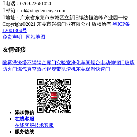

电话：0769-22661050

邮箱：xd@xingdemenye.com

地址：广东省东莞市东城区立新旧锡边恒浩峰产业园一楼
Copyright©2021 东莞市兴德门业有限公司 版权所有
粤ICP备
12001304号
免责声明
网站地图
友情链接
酸雾洗涤塔
不锈钢金库门
实验室净化车间
烟台电动伸缩门
玻璃
防火门
燃气真空热水锅
履带扒渣机
东莞保温快速门
添加微信
在线客服
在线客服
技术客服
服务热线