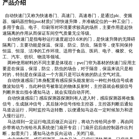
产品介绍
自动快速门又称为快速卷门、高速门、高速卷门，是通过plc、变频
器、编码器控制(pvc材质)门帘快速升降，并准确定位的一种工业门，
多用于食品、电子、印刷等对环境要求较高的场所，主要作用是起快
速隔离的作用从而保证车间空气质量无尘等级。
自动快速门是指每秒运行速度超过0.6米的门，是快速升降的无障碍
隔离门，主要功能是保温、保湿、防尘、防虫、隔音等，使车间保持
恒温、恒湿、洁净的工作环境。适用于食品、医药、电子、橡胶、化
工、汽车、纺织、物流等领域。
两种使用材料的不同主要是体现在：pvc门帘为基材的快速门应用主
要是在保温，保湿，防尘，防虫的场合，对于隔音，保温来说只是相
对的，特别是在保温这一个方面只是可以有效的防止空气对流。
自动快速感应门本身配置有感应探头能发射出一种红外线信号或者
微波知信号，当此种信号被靠近的物体反射时，主控器就会根据信号
判断并发出指令通知马达，就会实现自动开闭。
自动快速感应门 感应探测器探测到有人进入时，感应探测器将收集
信号，生成脉冲信号，其后脉冲信号传给主控器，主控器判断后通知
马道达运行，同时监控马达转数，以便通知马达在一定时候加力和进
入慢行运行。
马达得到一定运行电流后做正向运行，将动力传给同步带，再由同
步带将动力传给吊具系统使门扇开专启；门扇开启后由控制器作出判
断，如需关门，通知马达作反向运动，关闭门扇。