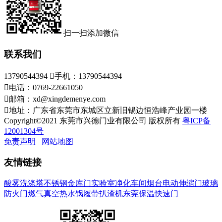
扫一扫添加微信
联系我们
13790544394

手机：13790544394

电话：0769-22661050

邮箱：xd@xingdemenye.com

地址：广东省东莞市东城区立新旧锡边恒浩峰产业园一楼
Copyright©2021 东莞市兴德门业有限公司 版权所有
粤ICP备
12001304号
免责声明
网站地图
友情链接
酸雾洗涤塔
不锈钢金库门
实验室净化车间
烟台电动伸缩门
玻璃
防火门
燃气真空热水锅
履带扒渣机
东莞保温快速门