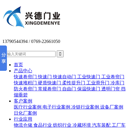
13790544394
/ 0769-22661050


首页
产品中心
快速卷帘门
快速门
快速自动门
工业快速门
工业卷帘门
快速堆积门
硬质快速门
柔性提升门
工业滑升门
冷库门
防火卷帘门
常规卷帘门
自由门
保温快速门
透明门帘
挡
烟垂碧
客户案例
医疗行业案例
电子行业案例
冷链行业案例
设备厂案例
日化厂案例
行业应用
物流仓储
食品行业
纺织行业
冷藏环境
汽车装配
工厂车