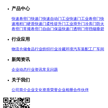
产品中心
快速卷帘门
快速门
快速自动门
工业快速门
工业卷帘门
快
速堆积门
硬质快速门
柔性提升门
工业滑升门
冷库门
防火
卷帘门
常规卷帘门
自由门
保温快速门
透明门帘
挡烟垂碧
行业应用
物流仓储
食品行业
纺织行业
冷藏环境
汽车装配
工厂车间
新闻资讯
企业动态
行业资讯
常见问题
关于我们
公司简介
企业文化
资质荣誉
企业相册
合作伙伴